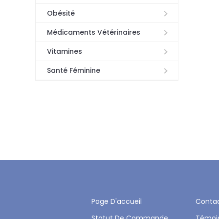
Obésité
Médicaments Vétérinaires
Vitamines
Santé Féminine
Page D'accueil
Conta
Statut De Commande
Témoi