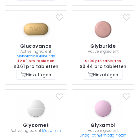
Glucovance
Glyburide
Active ingredient
Active ingredient
Metformin/Glyburide
$2.00 pro tabletten
$1.00 pro tabletten
$0.61 pro tabletten
$0.44 pro tabletten
Hinzufügen
Hinzufügen
Glycomet
Glyxambi
Active ingredient
Metformin
Active ingredient
Linagliptin/empagliflozin