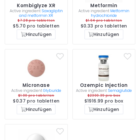
Kombiglyze XR
Metformin
Active ingredient
Saxagliptin
Active ingredient
Metformin
and metformin XR
hydrochloride
$7.28 pro tabletten
$1.64 pro tabletten
$5.70 pro tabletten
$0.33 pro tabletten
Hinzufügen
Hinzufügen
Micronase
Ozempic Injection
Active ingredient
Glyburide
Active ingredient
Semaglutide
$1.00 pro tabletten
$2300.39 pro box
$0.37 pro tabletten
$1916.99 pro box
Hinzufügen
Hinzufügen