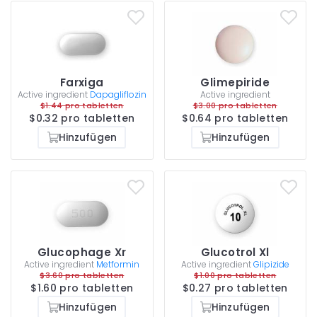
Farxiga
Glimepiride
Active ingredient
Dapagliflozin
Active ingredient
$1.44 pro tabletten
$3.00 pro tabletten
$0.32 pro tabletten
$0.64 pro tabletten
Hinzufügen
Hinzufügen
Glucophage Xr
Glucotrol Xl
Active ingredient
Metformin
Active ingredient
Glipizide
$3.60 pro tabletten
$1.00 pro tabletten
$1.60 pro tabletten
$0.27 pro tabletten
Hinzufügen
Hinzufügen