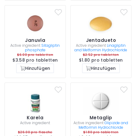
Januvia
Jentadueto
Active ingredient
Sitagliptin
Active ingredient
Linagliptin
phosphate
and Metformin Hydrochloride
$6.00 pro tabletten
$2.52 pro tabletten
$3.58 pro tabletten
$1.80 pro tabletten
Hinzufügen
Hinzufügen
Karela
Metaglip
Active ingredient
Active ingredient
Glipizide and
Metformin Hydrochloride
$26.00 pro flasche
$1.80 pro tabletten