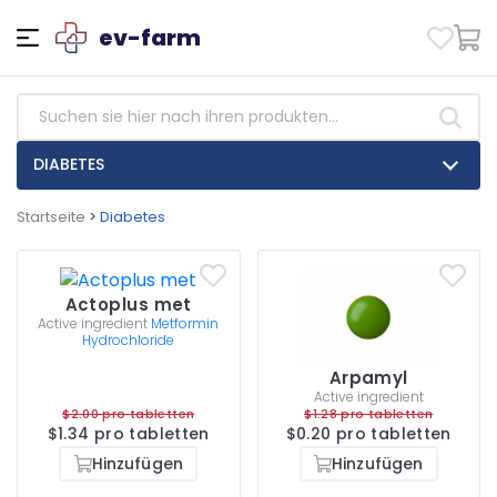
ev-farm
DIABETES
Startseite
>
Diabetes
Actoplus met
Active ingredient
Metformin
Hydrochloride
Arpamyl
Active ingredient
$2.00 pro tabletten
$1.28 pro tabletten
$1.34 pro tabletten
$0.20 pro tabletten
Hinzufügen
Hinzufügen